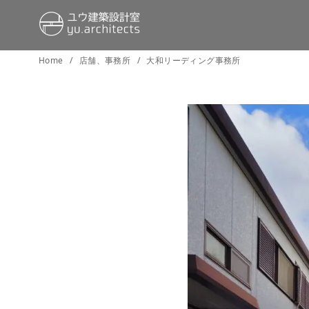
コ
Home
店舗、事務所
大和リーディング事務所
ン
テ
ン
ツ
へ
移
動