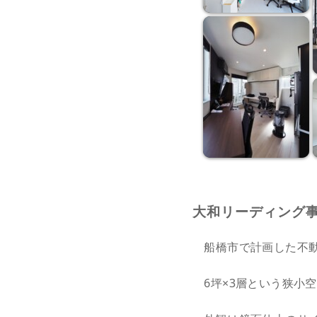
大和リーディング
船橋市で計画した不動
6坪×3層という狭小