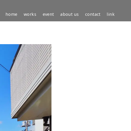
home
works
event
about us
contact
link