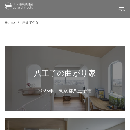
コ
Home
戸建て住宅
ン
テ
ン
ツ
へ
移
八王子の曲がり家
動
2025年 東京都八王子市