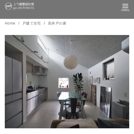
コ
Home
戸建て住宅
高井戸の家
ン
テ
ン
ツ
へ
移
動