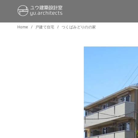
コ
Home
戸建て住宅
つくばみどりのの家
ン
テ
ン
ツ
へ
移
動