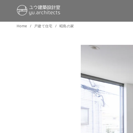
コ
Home
戸建て住宅
昭島の家
ン
テ
ン
ツ
へ
移
動