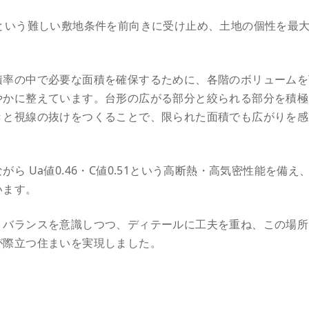
という難しい敷地条件を前向きに受け止め、土地の個性を最
率の中で必要な面積を確保するために、各階のボリュームを
やかに整えています。台形の広がる部分と絞られる部分を積極
きと視線の抜けをつくることで、限られた面積でも広がりを感
ら Ua値0.46・C値0.51という高断熱・高気密性能を備
います。
バランスを意識しつつ、ディテールに工夫を重ね、この場所
が際立つ住まいを実現しました。