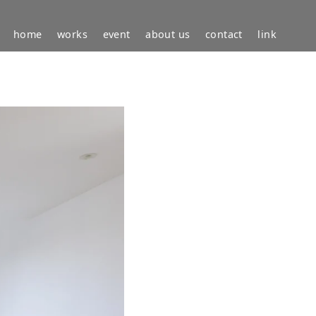
home
works
event
about us
contact
link