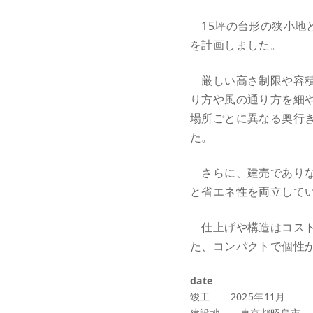
15坪の台形の狭小地
を計画しました。
厳しい高さ制限や容積
り方や風の通り方を細
場所ごとに異なる奥行
た。
さらに、建売でありなが
と省エネ性を両立して
仕上げや構造はコスト
た、コンパクトで個性
date
竣工 2025年11月
建設地 東京都昭島市