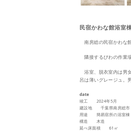
民宿かわな館浴室
南房総の民宿かわな館
隣接するびわの作業場
浴室、脱衣室内は男女
呂は薄いグレージュ。
date
竣工 2024年5月
建設地 千葉県南房総市
用途 簡易宿所の浴室棟
構造 木造
延べ床面積 61㎡