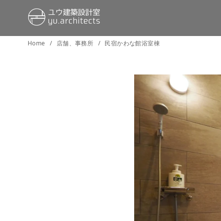
コ
Home
店舗、事務所
民宿かわな館浴室棟
ン
テ
ン
ツ
へ
移
動